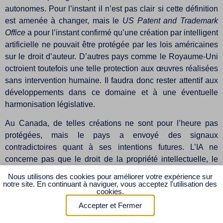
autonomes. Pour l’instant il n’est pas clair si cette définition
est amenée à changer, mais le
US Patent and Trademark
Office
a pour l’instant confirmé qu’une création par intelligent
artificielle ne pouvait être protégée par les lois américaines
sur le droit d’auteur. D’autres pays comme le Royaume-Uni
octroient toutefois une telle protection aux œuvres réalisées
sans intervention humaine. Il faudra donc rester attentif aux
développements dans ce domaine et à une éventuelle
harmonisation législative.
Au Canada, de telles créations ne sont pour l’heure pas
protégées, mais le pays a envoyé des signaux
contradictoires quant à ses intentions futures. L’IA ne
concerne pas que le droit de la propriété intellectuelle, le
Canada récemment tenu des consultations quant à l’impact
Nous utilisons des cookies pour améliorer votre expérience sur
de l’IA sur la concurrence au Canada afin d’adapter son
notre site. En continuant à naviguer, vous acceptez l'utilisation des
cookies.
régime législatif à cette nouvelle réalité. Le gouvernement a
Accepter et Fermer
par ailleurs lancé de nouvelles consultations sur l’IA et invite
les entreprises et particuliers à se prononcer sur la stratégie