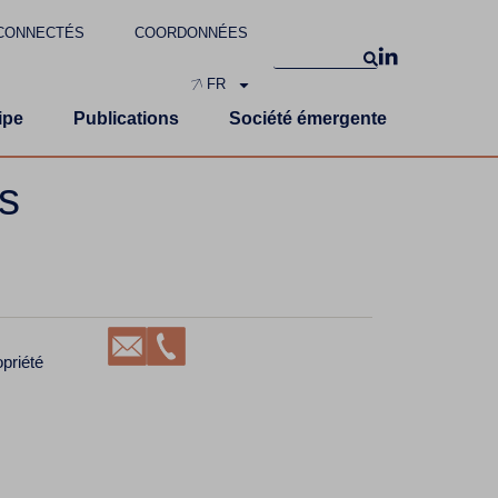
CONNECTÉS
COORDONNÉES
FR
ipe
Publications
Société émergente
s
opriété