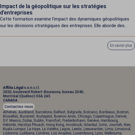
Impact de la géopolitique sur les stratégies
d’entreprises
Cette formation examine l’impact des dynamiques géopolitiques
sur les décisions stratégiques des entreprises. Elle aborde des
sujets...
En savoir plus
Affilia Légal
s.e.n.c.r.l.
2020, boulevard Robert-Bourassa, bureau 2040,
Montréal (Québec) H3A 2A5
CANADA
Contactez-nous
Athènes, Auckland, Barcelone, Belfast, Belgrade, Bolzano, Bordeaux, Boston,
Bruxelles, Bucarest, Budapest, Buenos Aires, Chicago, Copenhague, Denver,
D.F. Mexico, Dubai, Dublin, Francfort, Frederikshavn, Genève, Hambourg,
Helsinki, Herzliya Pituach, Hong Kong, Innsbruck, Istanbul, Izmir, Jounieh, Kiev,
Kuala Lumpur, La Haye, La Valette, Lagos, Leeds, Leeuwarden, Lima, Limassol,
Lisbonne, Ljubljana, Londres, Los Angeles, Luxembourg, Lyon, Melbourne,