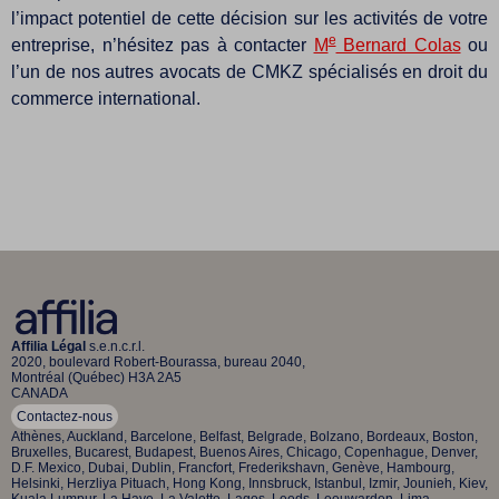
l’impact potentiel de cette décision sur les activités de votre
e
entreprise, n’hésitez pas à contacter
M
Bernard Colas
ou
l’un de nos autres avocats de CMKZ spécialisés en droit du
commerce international.
Affilia Légal
s.e.n.c.r.l.
2020, boulevard Robert-Bourassa, bureau 2040,
Montréal (Québec) H3A 2A5
CANADA
Contactez-nous
Athènes, Auckland, Barcelone, Belfast, Belgrade, Bolzano, Bordeaux, Boston,
Bruxelles, Bucarest, Budapest, Buenos Aires, Chicago, Copenhague, Denver,
D.F. Mexico, Dubai, Dublin, Francfort, Frederikshavn, Genève, Hambourg,
Helsinki, Herzliya Pituach, Hong Kong, Innsbruck, Istanbul, Izmir, Jounieh, Kiev,