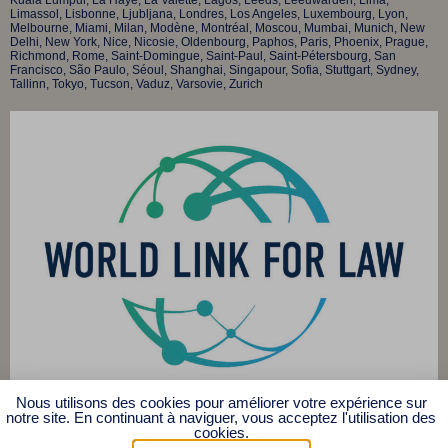
Kuala Lumpur, La Haye, La Valette, Lagos, Leeds, Leeuwarden, Lima,
Limassol, Lisbonne, Ljubljana, Londres, Los Angeles, Luxembourg, Lyon,
Melbourne, Miami, Milan, Modène, Montréal, Moscou, Mumbai, Munich, New
Delhi, New York, Nice, Nicosie, Oldenbourg, Paphos, Paris, Phoenix, Prague,
Richmond, Rome, Saint-Domingue, Saint-Paul, Saint-Pétersbourg, San
Francisco, São Paulo, Séoul, Shanghai, Singapour, Sofia, Stuttgart, Sydney,
Tallinn, Tokyo, Tucson, Vaduz, Varsovie, Zurich
Nous utilisons des cookies pour améliorer votre expérience sur
© 2025 Affilia Légal s.e.n.c.r.l.
notre site. En continuant à naviguer, vous acceptez l'utilisation des
cookies.