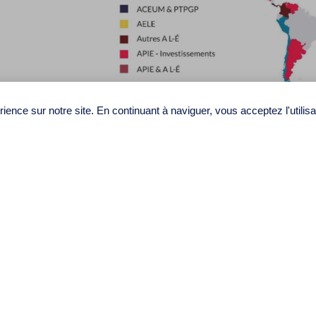
ience sur notre site. En continuant à naviguer, vous acceptez l'utilis
Contactez-nous