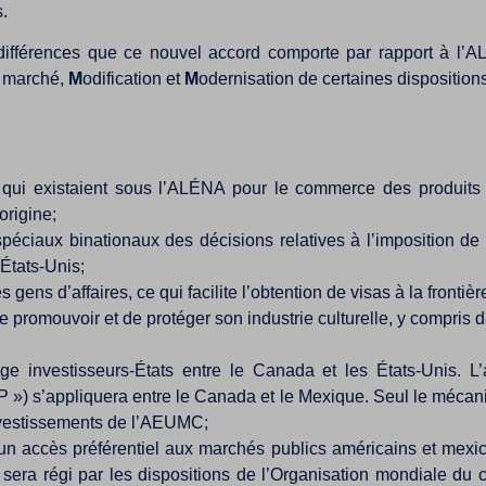
.
es différences que ce nouvel accord comporte par rapport à l’A
u marché,
M
odification et
M
odernisation de certaines disposition
qui existaient sous l’ALÉNA pour le commerce des produits e
origine;
éciaux binationaux des décisions relatives à l’imposition d
 États-Unis;
 gens d’affaires, ce qui facilite l’obtention de visas à la fronti
e promouvoir et de protéger son industrie culturelle, y compris
ge investisseurs-États entre le Canada et les États-Unis. L’
P ») s’appliquera entre le Canada et le Mexique. Seul le mécan
investissements de l’AEUMC;
un accès préférentiel aux marchés publics américains et mex
 sera régi par les dispositions de l’Organisation mondiale 