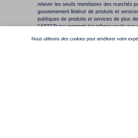
relever les seuils monétaires des marchés p
gouvernement fédéral de produits et servic
publiques de produits et services de plus 
l’APTGP qui comporte les mêmes seuils que 
La propriété intellectuelle en haussant la duré
Nous utilisons des cookies pour améliorer votre expér
pour les interprètes et enregistrements so
renforcement des contrôles à la frontière des pr
Le commerce des produits agricoles: le Cana
permettre l’importation de quantités suppléme
américains par l’élimination des classes 6 et 7
les canadiens, les américains ont accepté d’o
tarifaires.
Modernisation en ajoutant des dispositions sur les
Le commerce électronique en intégrant un chap
à la limitation des restrictions sur la circul
Les achats sur Internet: les achats en ligne 
ceux dont la valeur est inférieure à 40$CA en
droits de douane et de taxes. Ce seuil demeure
Les fournisseurs de services Internet : ils devro