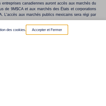
es entreprises canadiennes auront accès aux marchés du
lus de 9M$CA et aux marchés des États et corporations
A. L’accès aux marchés publics mexicains sera régi par
our les œuvres littéraires et artistiques, et de 70 à 75 ans
ation des cookies.
Accepter et Fermer
 dommages préétablis pour contrer la contrefaçon et le
sans droits de douane à 3.6% du marché laitier, (ii) de
n aux protéines de lait, lait en poudre et autres produits
etage à la bière, vin et spiritueux. Maigre consolation pour
ains produits laitiers canadiens sous forme de contingents
ments allant de la signature et des contrats électroniques
es données;
150$CA pourront entrer au Canada sans droit de douane, et
t la valeur est inférieure à 20$CA entrent au Canada sans
qu’ils violent la propriété intellectuelle d’un tiers;