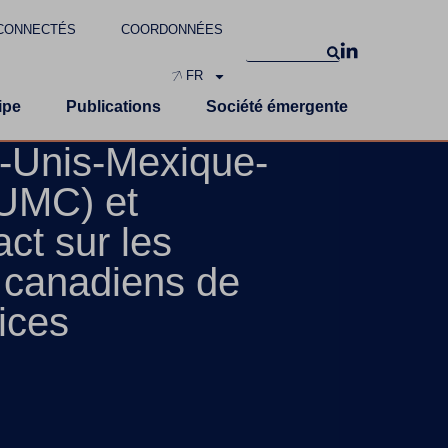
CONNECTÉS
COORDONNÉES
FR
ipe
Publications
Société émergente
s-Unis-Mexique-
UMC) et
ct sur les
 canadiens de
ices