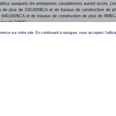
ublics auxquels les entreprises canadiennes auront accès. L
es de plus de 230,000$CA et de travaux de construction de p
de 640,000$CA et de travaux de construction de plus de 9M$C
ceux de l’OMC;
e de protection des droits d’auteur de 50 à 70 ans après la mort p
ience sur notre site. En continuant à naviguer, vous acceptez l'utilis
nores. Les nouvelles dispositions prévoient l’imposition de
oduits contrefaits et piratés; et
da a accepté (i) d’augmenter les quotas de produits laitiers 
ntaire d’œufs et de volailles, (iii) d’ouvrir le marché canadie
, et (iv) d’appliquer le traitement national et des normes d’étiqu
uvrir leur marché au sucre, produits contenant du sucre et cert
 nouveaux enjeux suivants:
itre complet qui s’inspire de l’APTGP et couvre une série d’élé
ation des données personnelles et aux exigences de localisation d
livrés par coursier commercial dont la valeur est inférieure à 
treront sans taxes. Actuellement, seuls les achats en ligne don
 inchangé pour les achats en ligne livrés par la poste;
nt transmettre des avis à leurs utilisateurs s’ils ont connaissance 