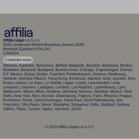
Affilia Légal
s.e.n.c.r.l.
2020, boulevard Robert-Bourassa, bureau 2040,
Montréal (Québec) H3A 2A5
CANADA
Contactez-nous
Athènes, Auckland, Barcelone, Belfast, Belgrade, Bolzano, Bordeaux, Boston,
Bruxelles, Bucarest, Budapest, Buenos Aires, Chicago, Copenhague, Denver,
D.F. Mexico, Dubai, Dublin, Francfort, Frederikshavn, Genève, Hambourg,
Helsinki, Herzliya Pituach, Hong Kong, Innsbruck, Istanbul, Izmir, Jounieh, Kiev,
Kuala Lumpur, La Haye, La Valette, Lagos, Leeds, Leeuwarden, Lima,
Limassol, Lisbonne, Ljubljana, Londres, Los Angeles, Luxembourg, Lyon,
Melbourne, Miami, Milan, Modène, Montréal, Moscou, Mumbai, Munich, New
Delhi, New York, Nice, Nicosie, Oldenbourg, Paphos, Paris, Phoenix, Prague,
Richmond, Rome, Saint-Domingue, Saint-Paul, Saint-Pétersbourg, San
Francisco, São Paulo, Séoul, Shanghai, Singapour, Sofia, Stuttgart, Sydney,
Tallinn, Tokyo, Tucson, Vaduz, Varsovie, Zurich
© 2025 Affilia Légal s.e.n.c.r.l.