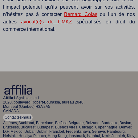
l’impact potentiel qu’ils peuvent avoir sur vos activités,
n’hésitez pas à contacter
Bernard Colas
ou l’un de nos
autres
avocat(e)s de CMKZ
spécialisés en droit du
commerce international.
Affilia Légal
s.e.n.c.r.l.
2020, boulevard Robert-Bourassa, bureau 2040,
Montréal (Québec) H3A 2A5
CANADA
Contactez-nous
Athènes, Auckland, Barcelone, Belfast, Belgrade, Bolzano, Bordeaux, Boston,
Bruxelles, Bucarest, Budapest, Buenos Aires, Chicago, Copenhague, Denver,
D.F. Mexico, Dubai, Dublin, Francfort, Frederikshavn, Genève, Hambourg,
Helsinki, Herzliya Pituach, Hong Kong, Innsbruck, Istanbul, Izmir, Jounieh, Kiev,