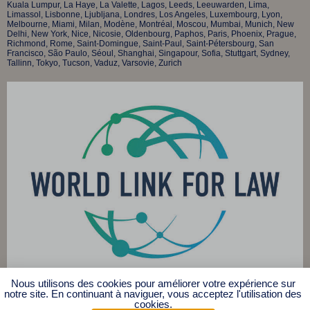
Kuala Lumpur, La Haye, La Valette, Lagos, Leeds, Leeuwarden, Lima,
Limassol, Lisbonne, Ljubljana, Londres, Los Angeles, Luxembourg, Lyon,
Melbourne, Miami, Milan, Modène, Montréal, Moscou, Mumbai, Munich, New
Delhi, New York, Nice, Nicosie, Oldenbourg, Paphos, Paris, Phoenix, Prague,
Richmond, Rome, Saint-Domingue, Saint-Paul, Saint-Pétersbourg, San
Francisco, São Paulo, Séoul, Shanghai, Singapour, Sofia, Stuttgart, Sydney,
Tallinn, Tokyo, Tucson, Vaduz, Varsovie, Zurich
Nous utilisons des cookies pour améliorer votre expérience sur
© 2025 Affilia Légal s.e.n.c.r.l.
notre site. En continuant à naviguer, vous acceptez l'utilisation des
cookies.