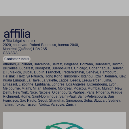
Affilia Légal
s.e.n.c.r.l.
2020, boulevard Robert-Bourassa, bureau 2040,
Montréal (Québec) H3A 2A5
CANADA
Contactez-nous
Athènes, Auckland, Barcelone, Belfast, Belgrade, Bolzano, Bordeaux, Boston,
Bruxelles, Bucarest, Budapest, Buenos Aires, Chicago, Copenhague, Denver,
D.F. Mexico, Dubai, Dublin, Francfort, Frederikshavn, Genève, Hambourg,
Helsinki, Herzliya Pituach, Hong Kong, Innsbruck, Istanbul, Izmir, Jounieh, Kiev,
Kuala Lumpur, La Haye, La Valette, Lagos, Leeds, Leeuwarden, Lima,
Limassol, Lisbonne, Ljubljana, Londres, Los Angeles, Luxembourg, Lyon,
Melbourne, Miami, Milan, Modène, Montréal, Moscou, Mumbai, Munich, New
Delhi, New York, Nice, Nicosie, Oldenbourg, Paphos, Paris, Phoenix, Prague,
Richmond, Rome, Saint-Domingue, Saint-Paul, Saint-Pétersbourg, San
Francisco, São Paulo, Séoul, Shanghai, Singapour, Sofia, Stuttgart, Sydney,
Tallinn, Tokyo, Tucson, Vaduz, Varsovie, Zurich