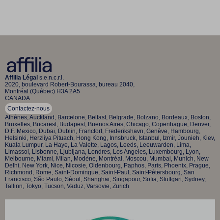
Affilia Légal
s.e.n.c.r.l.
2020, boulevard Robert-Bourassa, bureau 2040,
Montréal (Québec) H3A 2A5
CANADA
Contactez-nous
Athènes, Auckland, Barcelone, Belfast, Belgrade, Bolzano, Bordeaux, Boston,
Bruxelles, Bucarest, Budapest, Buenos Aires, Chicago, Copenhague, Denver,
D.F. Mexico, Dubai, Dublin, Francfort, Frederikshavn, Genève, Hambourg,
Helsinki, Herzliya Pituach, Hong Kong, Innsbruck, Istanbul, Izmir, Jounieh, Kiev,
Kuala Lumpur, La Haye, La Valette, Lagos, Leeds, Leeuwarden, Lima,
Limassol, Lisbonne, Ljubljana, Londres, Los Angeles, Luxembourg, Lyon,
Melbourne, Miami, Milan, Modène, Montréal, Moscou, Mumbai, Munich, New
Delhi, New York, Nice, Nicosie, Oldenbourg, Paphos, Paris, Phoenix, Prague,
Richmond, Rome, Saint-Domingue, Saint-Paul, Saint-Pétersbourg, San
Francisco, São Paulo, Séoul, Shanghai, Singapour, Sofia, Stuttgart, Sydney,
Tallinn, Tokyo, Tucson, Vaduz, Varsovie, Zurich