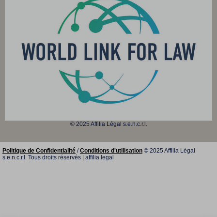
© 2025 Affilia Légal s.e.n.c.r.l.
Politique de Confidentialité
/
Conditions d'utilisation
© 2025 Affilia Légal
s.e.n.c.r.l. Tous droits réservés | affilia.legal