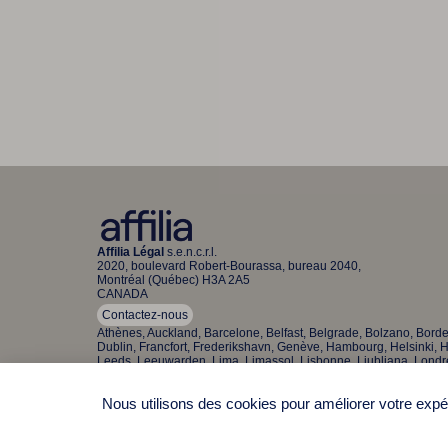
Affilia Légal
s.e.n.c.r.l.
2020, boulevard Robert-Bourassa, bureau 2040,
Montréal (Québec) H3A 2A5
CANADA
Contactez-nous
Athènes, Auckland, Barcelone, Belfast, Belgrade, Bolzano, Bord
Dublin, Francfort, Frederikshavn, Genève, Hambourg, Helsinki, He
Leeds, Leeuwarden, Lima, Limassol, Lisbonne, Ljubljana, Lond
Delhi, New York, Nice, Nicosie, Oldenbourg, Paphos, Paris, Ph
Séoul, Shanghai, Singapour, Sofia, Stuttgart, Sydney, Tallinn, To