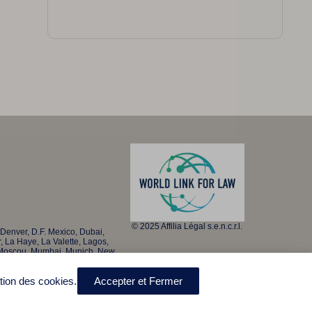
© 2025 Affilia Légal s.e.n.c.r.l.
Denver, D.F. Mexico, Dubai,
, La Haye, La Valette, Lagos,
, Moscou, Mumbai, Munich, New
an Francisco, São Paulo,