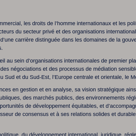
ommercial, les droits de l’homme internationaux et les p
teurs du secteur privé et des organisations internationa
ses d’une carrière distinguée dans les domaines de la gou
s.
l au sein d’organisations internationales de premier plan
es négociations et des processus de médiation sensible
e du Sud et du Sud-Est, l’Europe centrale et orientale, le 
ences en gestion et en analyse, sa vision stratégique ai
ubliques, des marchés publics, des environnements réglem
portunités de développement équitables, et d’accompagn
tisseur de consensus et à ses relations solides et dura
olitique, du développement international, juridique, régl