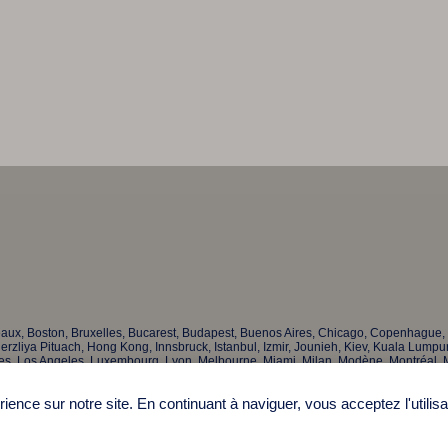
eaux, Boston, Bruxelles, Bucarest, Budapest, Buenos Aires, Chicago, Copenhague, 
rzliya Pituach, Hong Kong, Innsbruck, Istanbul, Izmir, Jounieh, Kiev, Kuala Lumpur
res, Los Angeles, Luxembourg, Lyon, Melbourne, Miami, Milan, Modène, Montréal
oenix, Prague, Richmond, Rome, Saint-Domingue, Saint-Paul, Saint-Pétersbourg, S
kyo, Tucson, Vaduz, Varsovie, Zurich