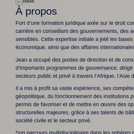
retour
À propos
Fort d’une formation juridique axée sur le droit c
carrière en conseillant des gouvernements, des ac
sensibles. Cette expertise initiale a jeté les ba
économique, ainsi que des affaires internationale
Jean a occupé des postes de direction et de consei
d’importants programmes de gouvernance, dirigé d
secteurs public et privé à travers l’Afrique, l’Asi
Il a mis à profit sa vaste expérience, ses compét
géopolitique, du fonctionnement des institutions p
permis de favoriser et de mettre en œuvre des op
structurelles majeures, grâce à ses talents de bâ
société civile et le secteur privé.
Son parcours multidisciplinaire dans les sphères p