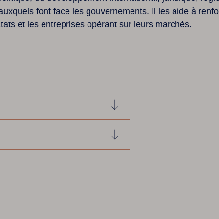
ience sur notre site. En continuant à naviguer, vous acceptez l'utilis
auxquels font face les gouvernements. Il les aide à renfo
États et les entreprises opérant sur leurs marchés.