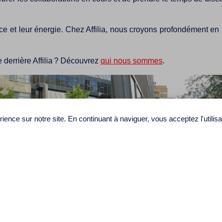
ce et leur énergie. Chez Affilia, nous croyons profondément en 
pe derrière Affilia ? Découvrez
qui nous sommes
.
ience sur notre site. En continuant à naviguer, vous acceptez l'utilis