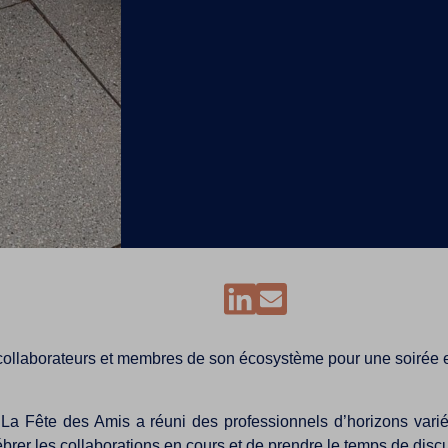
ires, collaborateurs et membres de son écosystème pour une soirée
 Fête des Amis a réuni des professionnels d’horizons varié
ébrer les collaborations en cours et de prendre le temps de dis