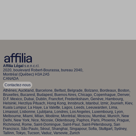
Affilia Légal
s.e.n.c.r.l.
2020, boulevard Robert-Bourassa, bureau 2040,
Montréal (Québec) H3A 2A5
CANADA
Contactez-nous
Athènes, Auckland, Barcelone, Belfast, Belgrade, Bolzano, Bordeaux, Boston,
Bruxelles, Bucarest, Budapest, Buenos Aires, Chicago, Copenhague, Denver,
D.F. Mexico, Dubai, Dublin, Francfort, Frederikshavn, Genève, Hambourg,
Helsinki, Herzliya Pituach, Hong Kong, Innsbruck, Istanbul, Izmir, Jounieh, Kiev,
Kuala Lumpur, La Haye, La Valette, Lagos, Leeds, Leeuwarden, Lima,
Limassol, Lisbonne, Ljubljana, Londres, Los Angeles, Luxembourg, Lyon,
Melbourne, Miami, Milan, Modène, Montréal, Moscou, Mumbai, Munich, New
Delhi, New York, Nice, Nicosie, Oldenbourg, Paphos, Paris, Phoenix, Prague,
Richmond, Rome, Saint-Domingue, Saint-Paul, Saint-Pétersbourg, San
Francisco, São Paulo, Séoul, Shanghai, Singapour, Sofia, Stuttgart, Sydney,
Tallinn, Tokyo, Tucson, Vaduz, Varsovie, Zurich