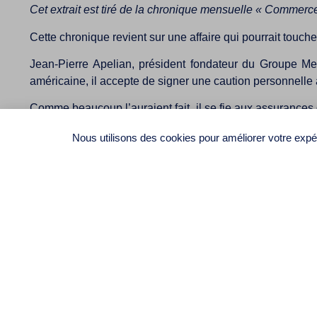
Cet extrait est tiré de la chronique mensuelle « Commerc
Cette chronique revient sur une affaire qui pourrait touche
Jean-Pierre Apelian, président fondateur du Groupe Merc
américaine, il accepte de signer une caution personnelle
Comme beaucoup l’auraient fait, il se fie aux assurances 
hostile à l’esprit du droit québécois.
Nous utilisons des cookies pour améliorer votre expér
Affilia Légal
s.e.n.c.r.l.
2020, boulevard Robert-Bourassa, bureau 2040,
Montréal (Québec) H3A 2A5
CANADA