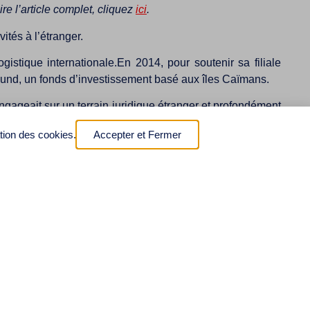
lire l’article complet, cliquez
ici
.
ités à l’étranger.
istique internationale.En 2014, pour soutenir sa filiale
 Fund, un fonds d’investissement basé aux îles Caïmans.
ngageait sur un terrain juridique étranger et profondément
ation des cookies.
Accepter et Fermer