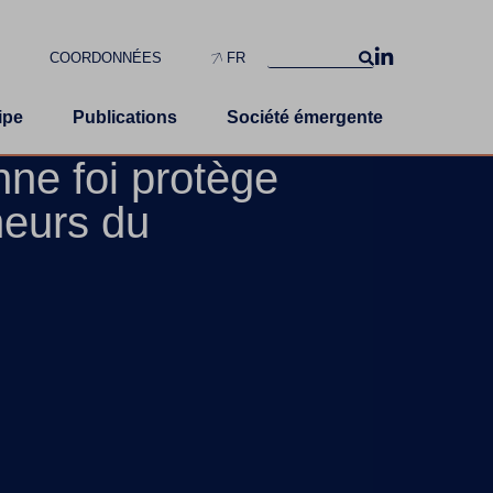
S
COORDONNÉES
FR
ipe
Publications
Société émergente
ne foi protège
neurs du