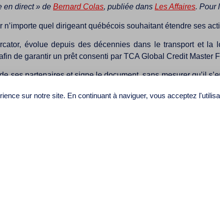
e en direct » de
Bernard Colas
, publiée dans
Les Affaires
. Pour 
r n’importe quel dirigeant québécois souhaitant étendre ses activ
ator, évolue depuis des décennies dans le transport et la log
 afin de garantir un prêt consenti par TCA Global Credit Master
de ses partenaires et signe le document, sans mesurer qu’il s’e
ience sur notre site. En continuant à naviguer, vous acceptez l'utilis