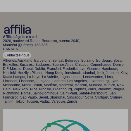
Affilia Légal
s.e.n.c.r.l.
2020, boulevard Robert-Bourassa, bureau 2040,
Montréal (Québec) H3A 2A5
CANADA
Contactez-nous
Athènes, Auckland, Barcelone, Belfast, Belgrade, Bolzano, Bordeaux, Boston,
Bruxelles, Bucarest, Budapest, Buenos Aires, Chicago, Copenhague, Denver,
D.F. Mexico, Dubai, Dublin, Francfort, Frederikshavn, Genève, Hambourg,
Helsinki, Herzliya Pituach, Hong Kong, Innsbruck, Istanbul, Izmir, Jounieh, Kiev,
Kuala Lumpur, La Haye, La Valette, Lagos, Leeds, Leeuwarden, Lima,
Limassol, Lisbonne, Ljubljana, Londres, Los Angeles, Luxembourg, Lyon,
Melbourne, Miami, Milan, Modène, Montréal, Moscou, Mumbai, Munich, New
Delhi, New York, Nice, Nicosie, Oldenbourg, Paphos, Paris, Phoenix, Prague,
Richmond, Rome, Saint-Domingue, Saint-Paul, Saint-Pétersbourg, San
Francisco, São Paulo, Séoul, Shanghai, Singapour, Sofia, Stuttgart, Sydney,
Tallinn, Tokyo, Tucson, Vaduz, Varsovie, Zurich