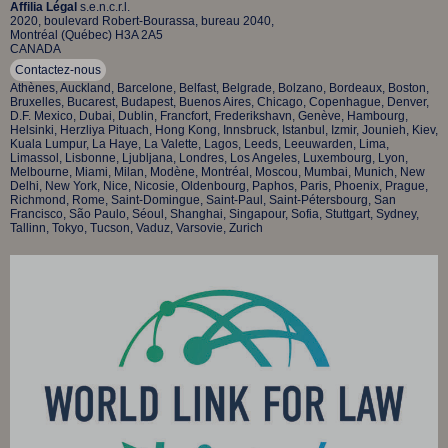
Affilia Légal
s.e.n.c.r.l.
2020, boulevard Robert-Bourassa, bureau 2040,
Montréal (Québec) H3A 2A5
CANADA
Contactez-nous
Athènes, Auckland, Barcelone, Belfast, Belgrade, Bolzano, Bordeaux, Boston,
Bruxelles, Bucarest, Budapest, Buenos Aires, Chicago, Copenhague, Denver,
D.F. Mexico, Dubai, Dublin, Francfort, Frederikshavn, Genève, Hambourg,
Helsinki, Herzliya Pituach, Hong Kong, Innsbruck, Istanbul, Izmir, Jounieh, Kiev,
Kuala Lumpur, La Haye, La Valette, Lagos, Leeds, Leeuwarden, Lima,
Limassol, Lisbonne, Ljubljana, Londres, Los Angeles, Luxembourg, Lyon,
Melbourne, Miami, Milan, Modène, Montréal, Moscou, Mumbai, Munich, New
Delhi, New York, Nice, Nicosie, Oldenbourg, Paphos, Paris, Phoenix, Prague,
Richmond, Rome, Saint-Domingue, Saint-Paul, Saint-Pétersbourg, San
Francisco, São Paulo, Séoul, Shanghai, Singapour, Sofia, Stuttgart, Sydney,
Tallinn, Tokyo, Tucson, Vaduz, Varsovie, Zurich