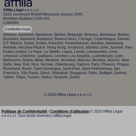
Affilia Légal
s.e.n.c.r.l.
2020, boulevard Robert-Bourassa, bureau 2040,
Montréal (Québec) H3A 2A5
CANADA
Contactez-nous
Athènes, Auckland, Barcelone, Belfast, Belgrade, Bolzano, Bordeaux, Boston,
Bruxelles, Bucarest, Budapest, Buenos Aires, Chicago, Copenhague, Denver,
D.F. Mexico, Dubai, Dublin, Francfort, Frederikshavn, Genève, Hambourg,
Helsinki, Herzliya Pituach, Hong Kong, Innsbruck, Istanbul, Izmir, Jounieh, Kiev,
Kuala Lumpur, La Haye, La Valette, Lagos, Leeds, Leeuwarden, Lima,
Limassol, Lisbonne, Ljubljana, Londres, Los Angeles, Luxembourg, Lyon,
Melbourne, Miami, Milan, Modène, Montréal, Moscou, Mumbai, Munich, New
Delhi, New York, Nice, Nicosie, Oldenbourg, Paphos, Paris, Phoenix, Prague,
Richmond, Rome, Saint-Domingue, Saint-Paul, Saint-Pétersbourg, San
Francisco, São Paulo, Séoul, Shanghai, Singapour, Sofia, Stuttgart, Sydney,
Tallinn, Tokyo, Tucson, Vaduz, Varsovie, Zurich
© 2025 Affilia Légal s.e.n.c.r.l.
Politique de Confidentialité
/
Conditions d'utilisation
© 2025 Affilia Légal
s.e.n.c.r.l. Tous droits réservés | affilia.legal