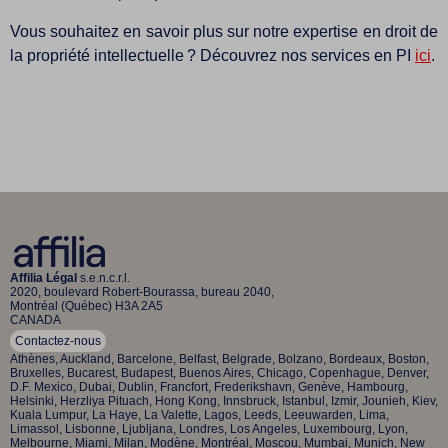
Vous souhaitez en savoir plus sur notre expertise en droit de
la propriété intellectuelle ? Découvrez nos services en PI
ici
.
Affilia Légal
s.e.n.c.r.l.
2020, boulevard Robert-Bourassa, bureau 2040,
Montréal (Québec) H3A 2A5
CANADA
Contactez-nous
Athènes, Auckland, Barcelone, Belfast, Belgrade, Bolzano, Bordeaux, Boston,
Bruxelles, Bucarest, Budapest, Buenos Aires, Chicago, Copenhague, Denver,
D.F. Mexico, Dubai, Dublin, Francfort, Frederikshavn, Genève, Hambourg,
Helsinki, Herzliya Pituach, Hong Kong, Innsbruck, Istanbul, Izmir, Jounieh, Kiev,
Kuala Lumpur, La Haye, La Valette, Lagos, Leeds, Leeuwarden, Lima,
Limassol, Lisbonne, Ljubljana, Londres, Los Angeles, Luxembourg, Lyon,
Melbourne, Miami, Milan, Modène, Montréal, Moscou, Mumbai, Munich, New