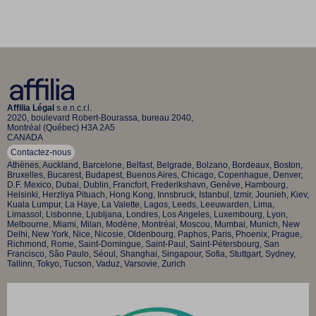
Affilia Légal
s.e.n.c.r.l.
2020, boulevard Robert-Bourassa, bureau 2040,
Montréal (Québec) H3A 2A5
CANADA
Contactez-nous
Athènes, Auckland, Barcelone, Belfast, Belgrade, Bolzano, Bordeaux, Boston,
Bruxelles, Bucarest, Budapest, Buenos Aires, Chicago, Copenhague, Denver,
D.F. Mexico, Dubai, Dublin, Francfort, Frederikshavn, Genève, Hambourg,
Helsinki, Herzliya Pituach, Hong Kong, Innsbruck, Istanbul, Izmir, Jounieh, Kiev,
Kuala Lumpur, La Haye, La Valette, Lagos, Leeds, Leeuwarden, Lima,
Limassol, Lisbonne, Ljubljana, Londres, Los Angeles, Luxembourg, Lyon,
Melbourne, Miami, Milan, Modène, Montréal, Moscou, Mumbai, Munich, New
Delhi, New York, Nice, Nicosie, Oldenbourg, Paphos, Paris, Phoenix, Prague,
Richmond, Rome, Saint-Domingue, Saint-Paul, Saint-Pétersbourg, San
Francisco, São Paulo, Séoul, Shanghai, Singapour, Sofia, Stuttgart, Sydney,
Tallinn, Tokyo, Tucson, Vaduz, Varsovie, Zurich