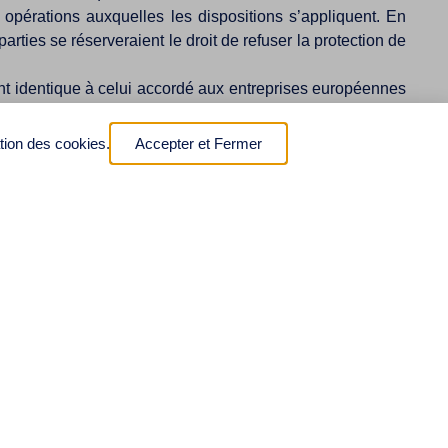
 opérations auxquelles les dispositions s’appliquent. En
rties se réserveraient le droit de refuser la protection de
ment identique à celui accordé aux entreprises européennes
ennes et les entreprises européennes. Toutefois, il faudra
diennes pourraient en bénéficier lors de l’établissement ou
ation des cookies.
Accepter et Fermer
 de s’établir et d’investir sur le territoire de l’Union
er, y compris à un traitement juste et équitable ainsi qu’à
ation tiers la plus favorisée par l’Union Européenne et ou
 substantiels conférés aux investisseurs que sur les droits
 l’AECG permettra de préciser la portée de la clause de la
 sans retard. Elles pourraient notamment rapatrier leurs
s investissements;
nts étrangers encadrent l’exercice du pouvoir d’exproprier
 d’intérêt public, si elle est faite en application régulière