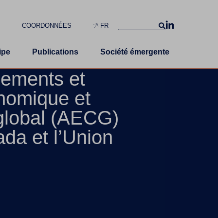
S
COORDONNÉES
FR
ipe
Publications
Société émergente
sements et
nomique et
global (AECG)
ada et l’Union