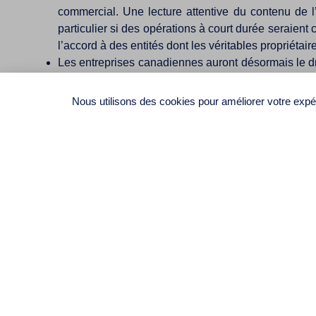
commercial. Une lecture attentive du contenu de l’
particulier si des opérations à court durée seraient
l’accord à des entités dont les véritables propriétair
Les entreprises canadiennes auront désormais le dro
dans les mêmes circonstances. Ce faisant, l’AECG de
prêter une attention particulière aux domaines d’app
Nous utilisons des cookies pour améliorer votre expér
seulement après. Dans le premier cas, de telles di
Européenne;
Les entreprises canadiennes pourraient également avo
une protection et une sécurité intégrales;
En sus du traitement national, les entreprises cana
les États membres de l’Union Européenne. Ce traiteme
procéduraux tels que ceux relatifs au recours à l’ar
nation la plus favorisée;
Relativement aux transferts de capitaux, les entre
capitaux à la cessation des activités, transférer leu
S’agissant de la protection en matière d’expropriat
par les États parties. De manière générale ils prévoie