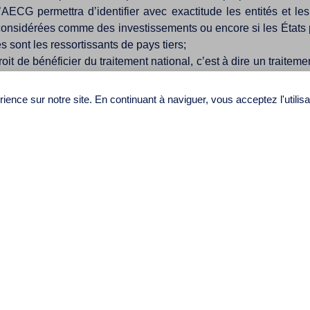
AECG permettra d’identifier avec exactitude les entités et les
 considérées comme des investissements ou encore si les États pa
es sont les ressortissants de pays tiers;
it de bénéficier du traitement national, c’est à dire un traite
vrait éliminer les discriminations entre les entreprises canadi
lication du traitement national. À savoir si les entreprises cana
ience sur notre site. En continuant à naviguer, vous acceptez l'utilis
spositions confèreraient aux entreprises canadiennes un droit
ir droit à un traitement conforme au droit international coutumi
diennes auront droit au même traitement que celui accordé à la n
nt de la nation la plus favorisé peut porter tant sur les droits
bitrage international. Une lecture attentive des dispositions de
prises canadiennes auront le droit d’en effectuer librement et
rs bénéfices, des dividendes et autres intérêts provenant de leur
ion, les accords de protection et de promotion des investisseme
nt qu’une expropriation pourra être réalisée s’il existe une raison