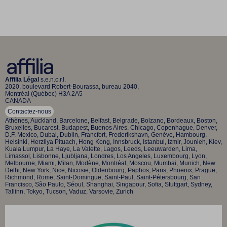
Affilia Légal
s.e.n.c.r.l.
2020, boulevard Robert-Bourassa, bureau 2040,
Montréal (Québec) H3A 2A5
CANADA
Contactez-nous
Athènes, Auckland, Barcelone, Belfast, Belgrade, Bolzano, Bordeaux, Boston,
Bruxelles, Bucarest, Budapest, Buenos Aires, Chicago, Copenhague, Denver,
D.F. Mexico, Dubai, Dublin, Francfort, Frederikshavn, Genève, Hambourg,
Helsinki, Herzliya Pituach, Hong Kong, Innsbruck, Istanbul, Izmir, Jounieh, Kiev,
Kuala Lumpur, La Haye, La Valette, Lagos, Leeds, Leeuwarden, Lima,
Limassol, Lisbonne, Ljubljana, Londres, Los Angeles, Luxembourg, Lyon,
Melbourne, Miami, Milan, Modène, Montréal, Moscou, Mumbai, Munich, New
Delhi, New York, Nice, Nicosie, Oldenbourg, Paphos, Paris, Phoenix, Prague,
Richmond, Rome, Saint-Domingue, Saint-Paul, Saint-Pétersbourg, San
Francisco, São Paulo, Séoul, Shanghai, Singapour, Sofia, Stuttgart, Sydney,
Tallinn, Tokyo, Tucson, Vaduz, Varsovie, Zurich