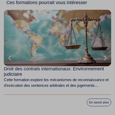
Ces formations pourrait vous intéresser
Droit des contrats internationaux: Environnement
D
judiciaire
Ce
Cette formation explore les mécanismes de reconnaissance et
au
d’exécution des sentences arbitrales et des jugements
étrangers, en...
En savoir plus