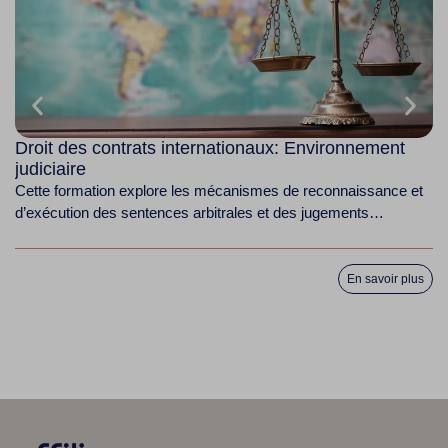
Droit des contrats internationaux: Environnement
D
judiciaire
Ce
Cette formation explore les mécanismes de reconnaissance et
au
d’exécution des sentences arbitrales et des jugements
étrangers, en...
En savoir plus