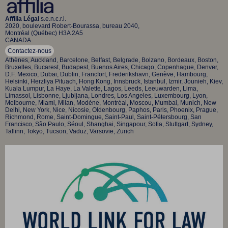
Affilia Légal
s.e.n.c.r.l.
2020, boulevard Robert-Bourassa, bureau 2040,
Montréal (Québec) H3A 2A5
CANADA
Contactez-nous
Athènes, Auckland, Barcelone, Belfast, Belgrade, Bolzano, Bordeaux, Boston,
Bruxelles, Bucarest, Budapest, Buenos Aires, Chicago, Copenhague, Denver,
D.F. Mexico, Dubai, Dublin, Francfort, Frederikshavn, Genève, Hambourg,
Helsinki, Herzliya Pituach, Hong Kong, Innsbruck, Istanbul, Izmir, Jounieh, Kiev,
Kuala Lumpur, La Haye, La Valette, Lagos, Leeds, Leeuwarden, Lima,
Limassol, Lisbonne, Ljubljana, Londres, Los Angeles, Luxembourg, Lyon,
Melbourne, Miami, Milan, Modène, Montréal, Moscou, Mumbai, Munich, New
Delhi, New York, Nice, Nicosie, Oldenbourg, Paphos, Paris, Phoenix, Prague,
Richmond, Rome, Saint-Domingue, Saint-Paul, Saint-Pétersbourg, San
Francisco, São Paulo, Séoul, Shanghai, Singapour, Sofia, Stuttgart, Sydney,
Tallinn, Tokyo, Tucson, Vaduz, Varsovie, Zurich