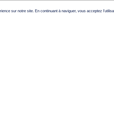
es de se doter des
t renforcer leur
ience sur notre site. En continuant à naviguer, vous acceptez l'utilis
Prochaine formation
Contactez-nous