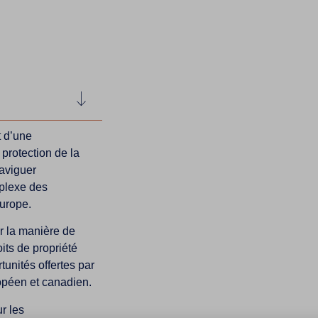
t d’une
rotection de la
naviguer
plexe des
urope.
r la manière de
its de propriété
rtunités offertes par
opéen et canadien.
r les