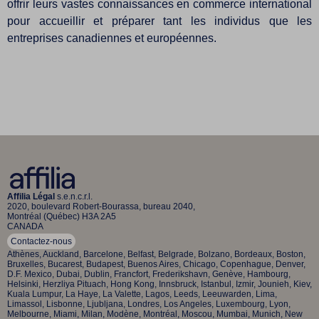
offrir leurs vastes connaissances en commerce international
pour accueillir et préparer tant les individus que les
entreprises canadiennes et européennes.
Affilia Légal
s.e.n.c.r.l.
2020, boulevard Robert-Bourassa, bureau 2040,
Montréal (Québec) H3A 2A5
CANADA
Contactez-nous
Athènes, Auckland, Barcelone, Belfast, Belgrade, Bolzano, Bordeaux, Boston,
Bruxelles, Bucarest, Budapest, Buenos Aires, Chicago, Copenhague, Denver,
D.F. Mexico, Dubai, Dublin, Francfort, Frederikshavn, Genève, Hambourg,
Helsinki, Herzliya Pituach, Hong Kong, Innsbruck, Istanbul, Izmir, Jounieh, Kiev,
Kuala Lumpur, La Haye, La Valette, Lagos, Leeds, Leeuwarden, Lima,
Limassol, Lisbonne, Ljubljana, Londres, Los Angeles, Luxembourg, Lyon,
Melbourne, Miami, Milan, Modène, Montréal, Moscou, Mumbai, Munich, New