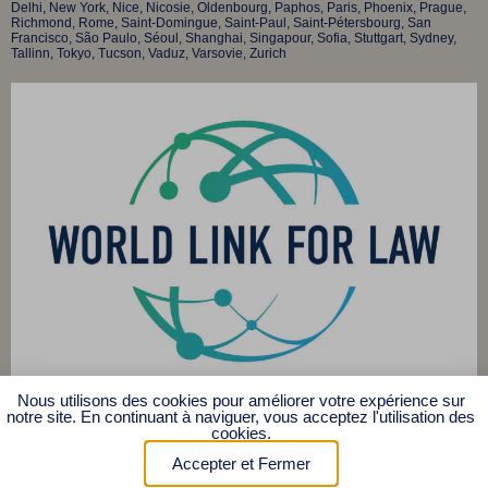
Delhi, New York, Nice, Nicosie, Oldenbourg, Paphos, Paris, Phoenix, Prague,
Richmond, Rome, Saint-Domingue, Saint-Paul, Saint-Pétersbourg, San
Francisco, São Paulo, Séoul, Shanghai, Singapour, Sofia, Stuttgart, Sydney,
Tallinn, Tokyo, Tucson, Vaduz, Varsovie, Zurich
Nous utilisons des cookies pour améliorer votre expérience sur
© 2025 Affilia Légal s.e.n.c.r.l.
notre site. En continuant à naviguer, vous acceptez l'utilisation des
cookies.
Accepter et Fermer
Politique de Confidentialité
/
Conditions d'utilisation
© 2025 Affilia Légal
s.e.n.c.r.l. Tous droits réservés | affilia.legal