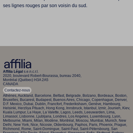
ses lignes rouges par son voisin du sud.
Affilia Légal
s.e.n.c.r.l.
2020, boulevard Robert-Bourassa, bureau 2040,
Montréal (Québec) H3A 2A5
CANADA
Contactez-nous
Athènes, Auckland, Barcelone, Belfast, Belgrade, Bolzano, Bordeaux, Boston,
Bruxelles, Bucarest, Budapest, Buenos Aires, Chicago, Copenhague, Denver,
D.F. Mexico, Dubai, Dublin, Francfort, Frederikshavn, Genève, Hambourg,
Helsinki, Herzliya Pituach, Hong Kong, Innsbruck, Istanbul, Izmir, Jounieh, Kiev,
Kuala Lumpur, La Haye, La Valette, Lagos, Leeds, Leeuwarden, Lima,
Limassol, Lisbonne, Ljubljana, Londres, Los Angeles, Luxembourg, Lyon,
Melbourne, Miami, Milan, Modène, Montréal, Moscou, Mumbai, Munich, New
Delhi, New York, Nice, Nicosie, Oldenbourg, Paphos, Paris, Phoenix, Prague,
Richmond, Rome, Saint-Domingue, Saint-Paul, Saint-Pétersbourg, San