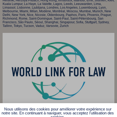
Helsinki, Herzliya Pituach, Hong Kong, Innsbruck, Istanbul, Izmir, Jounieh, Kiev,
Kuala Lumpur, La Haye, La Valette, Lagos, Leeds, Leeuwarden, Lima,
Limassol, Lisbonne, Ljubljana, Londres, Los Angeles, Luxembourg, Lyon,
Melbourne, Miami, Milan, Modène, Montréal, Moscou, Mumbai, Munich, New
Delhi, New York, Nice, Nicosie, Oldenbourg, Paphos, Paris, Phoenix, Prague,
Richmond, Rome, Saint-Domingue, Saint-Paul, Saint-Pétersbourg, San
Francisco, São Paulo, Séoul, Shanghai, Singapour, Sofia, Stuttgart, Sydney,
Tallinn, Tokyo, Tucson, Vaduz, Varsovie, Zurich
Nous utilisons des cookies pour améliorer votre expérience sur
© 2025 Affilia Légal s.e.n.c.r.l.
notre site. En continuant à naviguer, vous acceptez l'utilisation des
cookies.