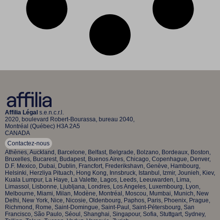
Affilia Légal
s.e.n.c.r.l.
2020, boulevard Robert-Bourassa, bureau 2040,
Montréal (Québec) H3A 2A5
CANADA
Contactez-nous
Athènes, Auckland, Barcelone, Belfast, Belgrade, Bolzano, Bordeaux, Boston,
Bruxelles, Bucarest, Budapest, Buenos Aires, Chicago, Copenhague, Denver,
D.F. Mexico, Dubai, Dublin, Francfort, Frederikshavn, Genève, Hambourg,
Helsinki, Herzliya Pituach, Hong Kong, Innsbruck, Istanbul, Izmir, Jounieh, Kiev,
Kuala Lumpur, La Haye, La Valette, Lagos, Leeds, Leeuwarden, Lima,
Limassol, Lisbonne, Ljubljana, Londres, Los Angeles, Luxembourg, Lyon,
Melbourne, Miami, Milan, Modène, Montréal, Moscou, Mumbai, Munich, New
Delhi, New York, Nice, Nicosie, Oldenbourg, Paphos, Paris, Phoenix, Prague,
Richmond, Rome, Saint-Domingue, Saint-Paul, Saint-Pétersbourg, San
Francisco, São Paulo, Séoul, Shanghai, Singapour, Sofia, Stuttgart, Sydney,