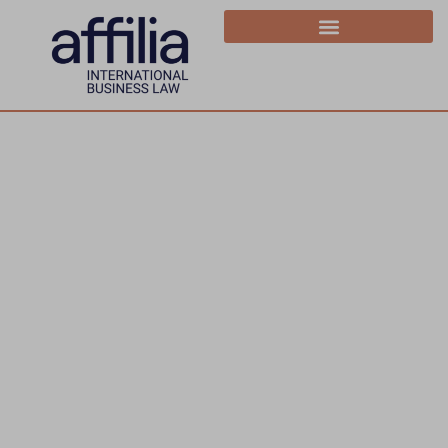
Affilia,
your
legal
affiliate
here to
help
propel
your
business